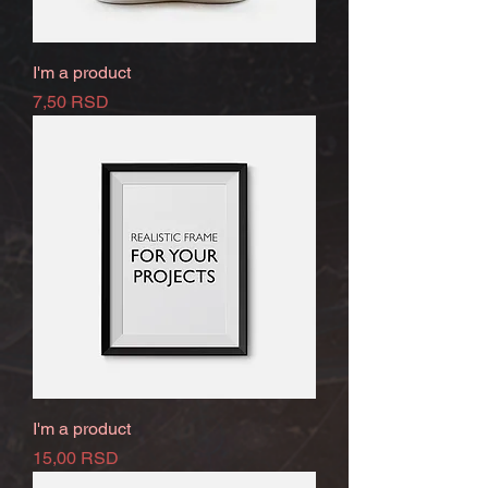
I'm a product
Prix
7,50 RSD
I'm a product
Prix
15,00 RSD