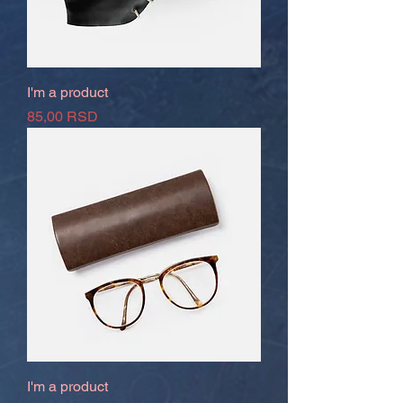
I'm a product
Prix
85,00 RSD
I'm a product