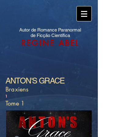
Autor de Romance Paranormal
de Ficção Científica
REGINE ABEL
ANTON'S GRACE
Braxiens
1
Tome 1