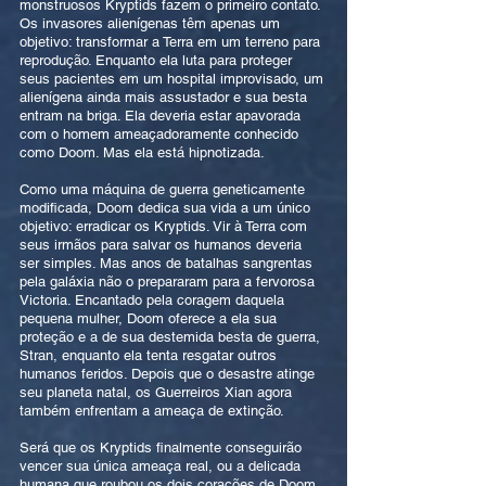
monstruosos Kryptids fazem o primeiro contato.
Os invasores alienígenas têm apenas um
objetivo: transformar a Terra em um terreno para
reprodução. Enquanto ela luta para proteger
seus pacientes em um hospital improvisado, um
alienígena ainda mais assustador e sua besta
entram na briga. Ela deveria estar apavorada
com o homem ameaçadoramente conhecido
como Doom. Mas ela está hipnotizada.
Como uma máquina de guerra geneticamente
modificada, Doom dedica sua vida a um único
objetivo: erradicar os Kryptids. Vir à Terra com
seus irmãos para salvar os humanos deveria
ser simples. Mas anos de batalhas sangrentas
pela galáxia não o prepararam para a fervorosa
Victoria. Encantado pela coragem daquela
pequena mulher, Doom oferece a ela sua
proteção e a de sua destemida besta de guerra,
Stran, enquanto ela tenta resgatar outros
humanos feridos. Depois que o desastre atinge
seu planeta natal, os Guerreiros Xian agora
também enfrentam a ameaça de extinção.
Será que os Kryptids finalmente conseguirão
vencer sua única ameaça real, ou a delicada
humana que roubou os dois corações de Doom