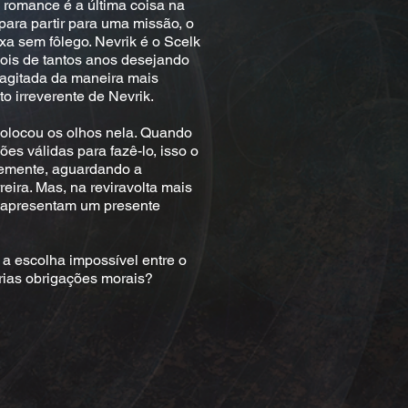
 romance é a última coisa na
para partir para uma missão, o
xa sem fôlego. Nevrik é o Scelk
pois de tantos anos desejando
 agitada da maneira mais
to irreverente de Nevrik.
locou os olhos nela. Quando
ões válidas para fazê-lo, isso o
temente, aguardando a
eira. Mas, na reviravolta mais
e apresentam um presente
 a escolha impossível entre o
rias obrigações morais?