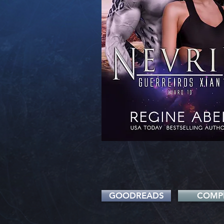
GOODREADS
COMP