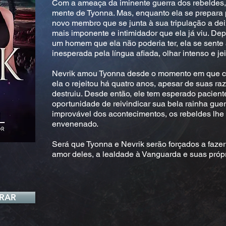
Com a ameaça da iminente guerra dos rebeldes,
mente de Tyonna. Mas, enquanto ela se prepara 
novo membro que se junta à sua tripulação a dei
mais imponente e intimidador que ela já viu. De
um homem que ela não poderia ter, ela se sente
inesperada pela língua afiada, olhar intenso e jei
Nevrik amou Tyonna desde o momento em que co
ela o rejeitou há quatro anos, apesar de suas raz
destruiu. Desde então, ele tem esperado pacien
oportunidade de reivindicar sua bela rainha guerr
improvável dos acontecimentos, os rebeldes lh
envenenado.
Será que Tyonna e Nevrik serão forçados a fazer
amor deles, a lealdade à Vanguarda e suas próp
RAR