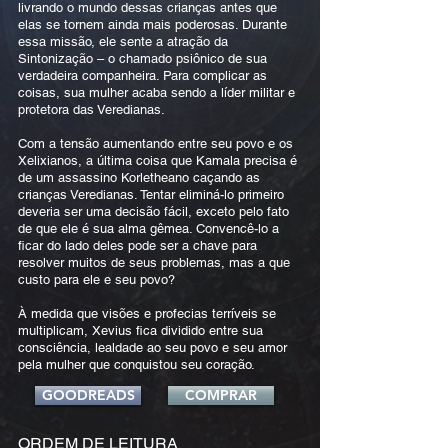
livrando o mundo dessas crianças antes que
elas se tornem ainda mais poderosas. Durante
essa missão, ele sente a atração da
Sintonização – o chamado psiônico de sua
verdadeira companheira. Para complicar as
coisas, sua mulher acaba sendo a líder militar e
protetora das Veredianas.
Com a tensão aumentando entre seu povo e os
Xelixianos, a última coisa que Kamala precisa é
de um assassino Korletheano caçando as
crianças Veredianas. Tentar eliminá-lo primeiro
deveria ser uma decisão fácil, exceto pelo fato
de que ele é sua alma gêmea. Convencê-lo a
ficar do lado deles pode ser a chave para
resolver muitos de seus problemas, mas a que
custo para ele e seu povo?
À medida que visões e profecias terríveis se
multiplicam, Xevius fica dividido entre sua
consciência, lealdade ao seu povo e seu amor
pela mulher que conquistou seu coração.
GOODREADS
COMPRAR
ORDEM DE LEITURA