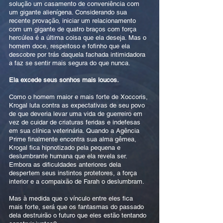
solução um casamento de conveniência com
um gigante alienígena. Considerando sua
recente provação, iniciar um relacionamento
com um gigante de quatro braços com força
hercúlea é a última coisa que ela deseja. Mas o
homem doce, respeitoso e fofinho que ela
descobre por trás daquela fachada intimidadora
a faz se sentir mais segura do que nunca.
Ela excede seus sonhos mais loucos.
Como o homem maior e mais forte de Xoccoris,
Krogal luta contra as expectativas de seu povo
de que deveria levar uma vida de guerreiro em
vez de cuidar de criaturas feridas e indefesas
em sua clínica veterinária. Quando a Agência
Prime finalmente encontra sua alma gêmea,
Krogal fica hipnotizado pela pequena e
deslumbrante humana que ela revela ser.
Embora as dificuldades anteriores dela
despertem seus instintos protetores, a força
interior e a compaixão de Farah o deslumbram.
Mas à medida que o vínculo entre eles fica
mais forte, será que os fantasmas do passado
dela destruirão o futuro que eles estão tentando