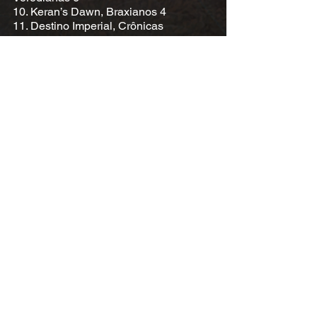
10. Keran’s Dawn, Braxianos 4
11. Destino Imperial, Crônicas
Veredianas 7
Livros relacionados