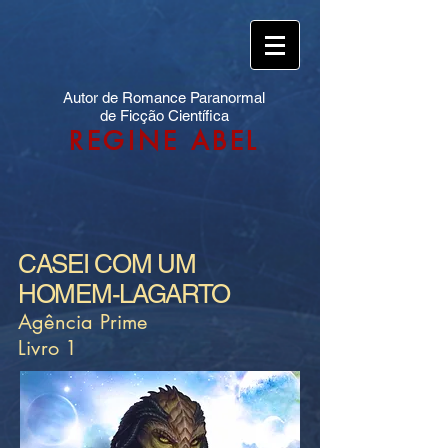
Autor de Romance Paranormal
de Ficção Científica
REGINE ABEL
CASEI COM UM
HOMEM-LAGARTO
Agência Prime
Livro 1