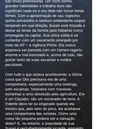
são muito promissoras. Um rosto bonito,
grandes habilidades e trabalho duro não
significam nada se o seu dote não incluir terras
férteis. Com a aproximação de seu vigésimo
quinto aniversário e nenhum pretendente sequer
farejando em sua direção, Susan será forçada a
deixar as terras da família para trabalhar como
empregada na capital. Sua única saída é se
contentar com um casamento arranjado por
meio da AP – a Agência Prime. Ela nunca
esperava ser pareada com um homem-lagarto
enorme e mal-humorado e, acima de tudo, não
gostar tanto de suas escamas e modos
peculiares.
Com tudo o que estava acontecendo, a última
coisa que Olix precisava era de uma
companheira, especialmente uma molenga,
sem escamas, forasteira com maneiras
estranhas e uma obsessão pela agricultura. Ele
é um Caçador, não um escavador de terra. A
Vidente deve ter se enganado quando ela
insistiu que, pelo bem do povo, ele aceitasse
uma companheira das estrelas. Como uma
coisa tão pequena poderia ser a salvação
deles? E, no entanto, a suavidade de sua
Susan é perturbadoramente viciante, enquanto