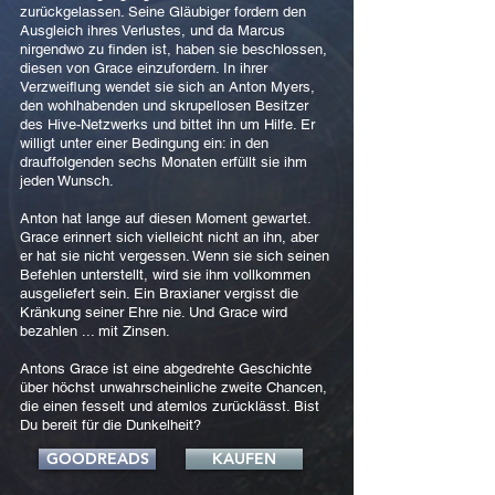
zurückgelassen. Seine Gläubiger fordern den
Ausgleich ihres Verlustes, und da Marcus
nirgendwo zu finden ist, haben sie beschlossen,
diesen von Grace einzufordern. In ihrer
Verzweiflung wendet sie sich an Anton Myers,
den wohlhabenden und skrupellosen Besitzer
des Hive-Netzwerks und bittet ihn um Hilfe. Er
willigt unter einer Bedingung ein: in den
drauffolgenden sechs Monaten erfüllt sie ihm
jeden Wunsch.
Anton hat lange auf diesen Moment gewartet.
Grace erinnert sich vielleicht nicht an ihn, aber
er hat sie nicht vergessen. Wenn sie sich seinen
Befehlen unterstellt, wird sie ihm vollkommen
ausgeliefert sein. Ein Braxianer vergisst die
Kränkung seiner Ehre nie. Und Grace wird
bezahlen ... mit Zinsen.
Antons Grace ist eine abgedrehte Geschichte
über höchst unwahrscheinliche zweite Chancen,
die einen fesselt und atemlos zurücklässt. Bist
Du bereit für die Dunkelheit?
GOODREADS
KAUFEN