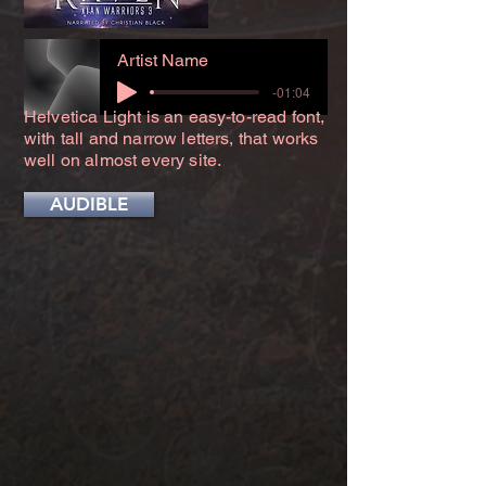
Artist Name
-01:04
Helvetica Light is an easy-to-read font,
with tall and narrow letters, that works
well on almost every site.
AUDIBLE