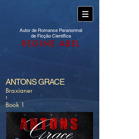
Autor de Romance Paranormal
de Ficção Científica
REGINE ABEL
ANTONS GRACE
Braxianer
1
Book 1