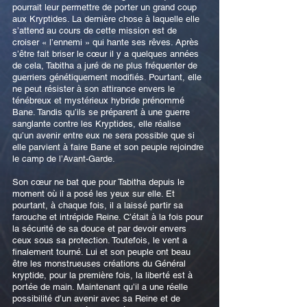
pourrait leur permettre de porter un grand coup
aux Kryptides. La dernière chose à laquelle elle
s’attend au cours de cette mission est de
croiser « l’ennemi » qui hante ses rêves. Après
s’être fait briser le cœur il y a quelques années
de cela, Tabitha a juré de ne plus fréquenter de
guerriers génétiquement modifiés. Pourtant, elle
ne peut résister à son attirance envers le
ténébreux et mystérieux hybride prénommé
Bane. Tandis qu’ils se préparent à une guerre
sanglante contre les Kryptides, elle réalise
qu’un avenir entre eux ne sera possible que si
elle parvient à faire Bane et son peuple rejoindre
le camp de l’Avant-Garde.
Son cœur ne bat que pour Tabitha depuis le
moment où il a posé les yeux sur elle. Et
pourtant, à chaque fois, il a laissé partir sa
farouche et intrépide Reine. C’était à la fois pour
la sécurité de sa douce et par devoir envers
ceux sous sa protection. Toutefois, le vent a
finalement tourné. Lui et son peuple ont beau
être les monstrueuses créations du Général
kryptide, pour la première fois, la liberté est à
portée de main. Maintenant qu’il a une réelle
possibilité d’un avenir avec sa Reine et de