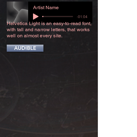
Artist Name
-01:04
Helvetica Light is an easy-to-read font,
with tall and narrow letters, that works
well on almost every site.
AUDIBLE