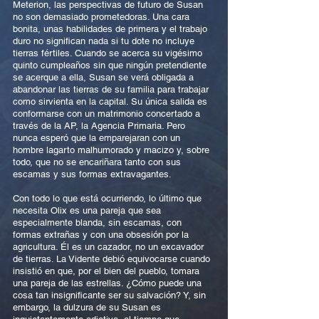
Meterion, las perspectivas de futuro de Susan
no son demasiado prometedoras. Una cara
bonita, unas habilidades de primera y el trabajo
duro no significan nada si tu dote no incluye
tierras fértiles. Cuando se acerca su vigésimo
quinto cumpleaños sin que ningún pretendiente
se acerque a ella, Susan se verá obligada a
abandonar las tierras de su familia para trabajar
como sirvienta en la capital. Su única salida es
conformarse con un matrimonio concertado a
través de la AP, la Agencia Primaria. Pero
nunca esperó que la emparejaran con un
hombre lagarto malhumorado y macizo y, sobre
todo, que no se encariñara tanto con sus
escamas y sus formas extravagantes.
Con todo lo que está ocurriendo, lo último que
necesita Olix es una pareja que sea
especialmente blanda, sin escamas, con
formas extrañas y con una obsesión por la
agricultura. Él es un cazador, no un excavador
de tierras. La Vidente debió equivocarse cuando
insistió en que, por el bien del pueblo, tomara
una pareja de las estrellas. ¿Cómo puede una
cosa tan insignificante ser su salvación? Y, sin
embargo, la dulzura de su Susan es