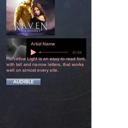
Artist Name
-01:04
Helvetica Light is an easy-to-read font,
with tall and narrow letters, that works
well on almost every site.
AUDIBLE