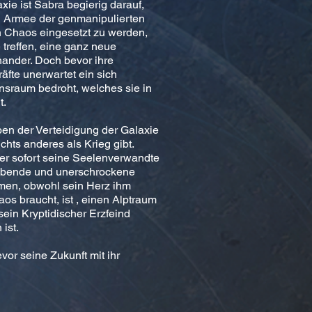
ie ist Sabra begierig darauf,
n Armee der genmanipulierten
n Chaos eingesetzt zu werden,
treffen, eine ganz neue
nander. Doch bevor ihre
äfte unerwartet ein sich
onsraum bedroht, welches sie in
t.
ben der Verteidigung der Galaxie
chts anderes als Krieg gibt.
 er sofort seine Seelenverwandte
raubende und unerschrockene
hmen, obwohl sein Herz ihm
os braucht, ist , einen Alptraum
sein Kryptidischer Erzfeind
ist.
or seine Zukunft mit ihr