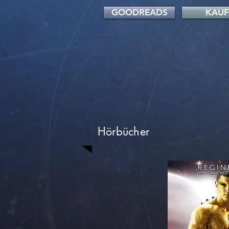
GOODREADS
KAU
Hörbücher