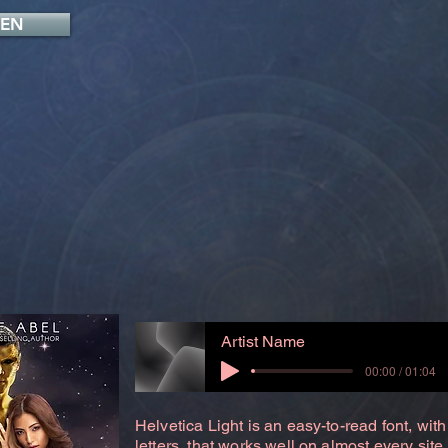
FEN
Artist Name
00:00 / 01:04
Helvetica Light is an easy-to-read font, with
letters, that works well on almost every site.