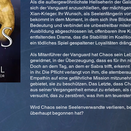
Als die außergewöhnlichste Hellseherin der Galax
sich der Vanguard anzuschließen, der mächtige
Xian-Krieger. Ihr Wunsch, als Seelenfängerin vo
bekommt in dem Moment, in dem sich ihre Blicke 
Bedeutung und verbindet sie unbestreitbar mitei
Ausbildung abgeschlossen ist, offenbaren ihre Kr
entfaltendes Drama, das die Stabilität im Koaliti
ein tödliches Spiel gespaltener Loyalitäten dräng
Als Mitanführer der Vanguard hat Chaos sein Le
gewidmet, in der Überzeugung, dass es für ihn ni
Doch an dem Tag, an dem er Sabra trifft, erkennt
in ihr. Die Pflicht verlangt von ihm, die atembe
Empathin auf eine gefährliche Mission mitzune
gebietet, sie zu beschützen. Das Letzte, dass Cha
aus seiner Vergangenheit erneut zu erleben, als 
versucht, das zu zerstören, was ihm am teuersten 
Wird Chaos seine Seelenverwandte verlieren, bev
überhaupt begonnen hat?