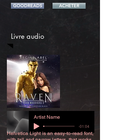
GOODREADS
ACHETER
Livre audio
Artist Name
-01:04
Helvetica Light is an easy-to-read font,
with tall and narrow letters, that works