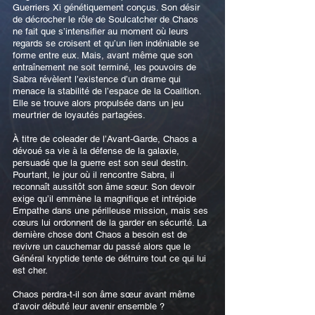
Guerriers Xi génétiquement conçus. Son désir
de décrocher le rôle de Soulcatcher de Chaos
ne fait que s’intensifier au moment où leurs
regards se croisent et qu’un lien indéniable se
forme entre eux. Mais, avant même que son
entraînement ne soit terminé, les pouvoirs de
Sabra révèlent l’existence d’un drame qui
menace la stabilité de l’espace de la Coalition.
Elle se trouve alors propulsée dans un jeu
meurtrier de loyautés partagées.
À titre de coleader de l’Avant-Garde, Chaos a
dévoué sa vie à la défense de la galaxie,
persuadé que la guerre est son seul destin.
Pourtant, le jour où il rencontre Sabra, il
reconnaît aussitôt son âme sœur. Son devoir
exige qu’il emmène la magnifique et intrépide
Empathe dans une périlleuse mission, mais ses
cœurs lui ordonnent de la garder en sécurité. La
dernière chose dont Chaos a besoin est de
revivre un cauchemar du passé alors que le
Général kryptide tente de détruire tout ce qui lui
est cher.
Chaos perdra-t-il son âme sœur avant même
d’avoir débuté leur avenir ensemble ?