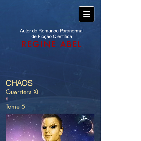
Autor de Romance Paranormal
de Ficção Científica
REGINE ABEL
CHAOS
Guerriers Xi
5
Tome 5