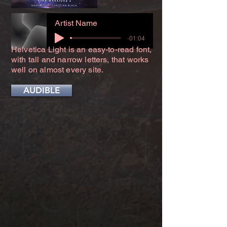
Artist Name
-01:04
Helvetica Light is an easy-to-read font,
with tall and narrow letters, that works
well on almost every site.
AUDIBLE