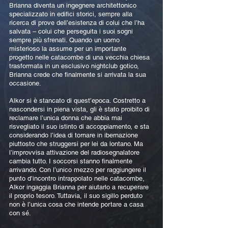
Brianna diventa un ingegnere architettonico
specializzato in edifici storici, sempre alla
ricerca di prove dell’esistenza di colui che l’ha
salvata – colui che perseguita i suoi sogni
sempre più sfrenati. Quando un uomo
misterioso la assume per un importante
progetto nelle catacombe di una vecchia chiesa
trasformata in un esclusivo nightclub gotico,
Brianna crede che finalmente si arrivata la sua
occasione.
Alkor si è stancato di quest’epoca. Costretto a
nascondersi in piena vista, gli è stato proibito di
reclamare l’unica donna che abbia mai
risvegliato il suo istinto di accoppiamento, e sta
considerando l’idea di tornare in ibernazione
piuttosto che struggersi per lei da lontano. Ma
l’improvvisa attivazione del radiosegnalatore
cambia tutto. I soccorsi stanno finalmente
arrivando. Con l’unico mezzo per raggiungere il
punto d’incontro intrappolato nelle catacombe,
Alkor ingaggia Brianna per aiutarlo a recuperare
il proprio tesoro. Tuttavia, il suo sigillo perduto
non è l’unica cosa che intende portare a casa
con sé.