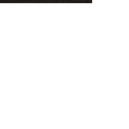
Arte
Teasers
Libri correlati