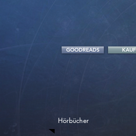
GOODREADS
KAU
Hörbücher