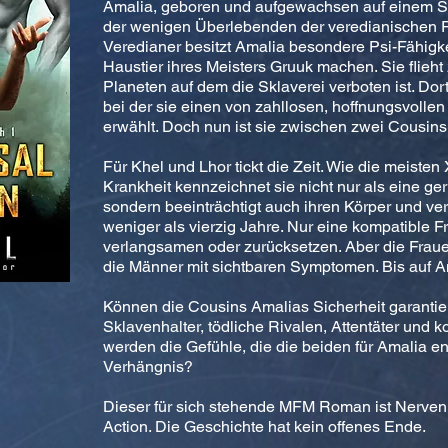
Amalia, geboren und aufgewachsen auf einem Skl
der wenigen Überlebenden der veredianischen R
Veredianer besitzt Amalia besondere Psi-Fähigke
Haustier ihres Meisters Gruuk machen. Sie flieht
Planeten auf dem die Sklaverei verboten ist. Dort
bei der sie einen von zahllosen, hoffnungsvolle
erwählt. Doch nun ist sie zwischen zwei Cousins
Für Khel und Lhor tickt die Zeit. Wie die meisten X
Krankheit kennzeichnet sie nicht nur als eine ge
sondern beeinträchtigt auch ihren Körper und ve
weniger als vierzig Jahre. Nur eine kompatible Fr
verlangsamen oder zurücksetzen. Aber die Frau
die Männer mit sichtbaren Symptomen. Bis auf 
Können die Cousins Amalias Sicherheit garanti
Sklavenhalter, tödliche Rivalen, Attentäter und 
werden die Gefühle, die die beiden für Amalia e
Verhängnis?
Dieser für sich stehende MFM Roman ist Nervenki
Action. Die Geschichte hat kein offenes Ende.