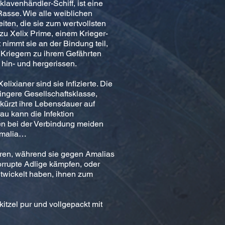
avenhändler-Schiff, ist eine
asse. Wie alle weiblichen
iten, die sie zum wertvollsten
 zu Xelix Prime, einem Krieger-
 nimmt sie an der Bindung teil,
n Kriegern zu ihrem Gefährten
 hin- und hergerissen.
elixianer sind sie Infizierte. Die
ringere Gesellschaftsklasse,
rkürzt ihre Lebensdauer auf
au kann die Infektion
en bei der Verbindung meiden
Amalia…
eren, während sie gegen Amalias
korrupte Adlige kämpfen, oder
ntwickelt haben, ihnen zum
tzel pur und vollgepackt mit