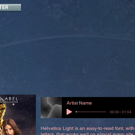
TER
Artist Name
00:00 / 01:04
Helvetica Light is an easy-to-read font, with
letters, that works well on almost every site.