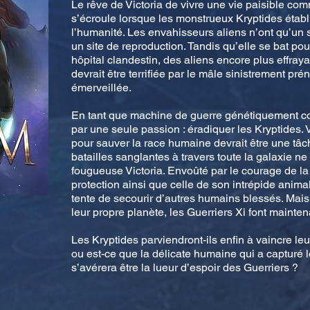
Le rêve de Victoria de vivre une vie paisible co
s’écroule lorsque les monstrueux Kryptides établ
l’humanité. Les envahisseurs aliens n’ont qu’un se
un site de reproduction. Tandis qu’elle se bat po
hôpital clandestin, des aliens encore plus effraya
devrait être terrifiée par le mâle sinistrement p
émerveillée.
En tant que machine de guerre génétiquement c
par une seule passion : éradiquer les Kryptides. V
pour sauver la race humaine devrait être une tâ
batailles sanglantes à travers toute la galaxie ne
fougueuse Victoria. Envoûté par le courage de la
protection ainsi que celle de son intrépide animal
tente de secourir d’autres humains blessés. Mais
leur propre planète, les Guerriers Xi font mainten
Les Kryptides parviendront-ils enfin à vaincre le
ou est-ce que la délicate humaine qui a captur
s’avérera être la lueur d’espoir des Guerriers ?