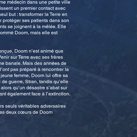
mme médecin dans une petite ville
issent un premier contact avec
ul but : transformer la Terre en
ur protéger ses patients dans son
nts se joignent à la mêlée. Elle
rénommé Doom, mais elle est
onçue, Doom n’est animé que
enir sur Terre avec ses frères
che banale. Mais des années de
 l’ont pas préparé à rencontrer la
 jeune femme, Doom lui offre sa
 de guerre, Stran, tandis qu’elle
 alors qu’un désastre s’abat sur
ant également face à l’extinction.
urs seuls véritables adversaires
é les deux cœurs de Doom