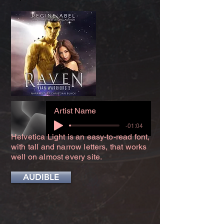
Artist Name
-01:04
Helvetica Light is an easy-to-read font,
with tall and narrow letters, that works
well on almost every site.
AUDIBLE