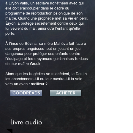
à Éryon Valis, un esclave korléthéen avec qui
elle doit s’accoupler dans le cadre du
programme de reproduction psionique de son
maître. Quand une prophétie met sa vie en péril,
Éryon la protège secrètement contre ceux qui
lui veulent du mal, ainsi qu'à l’enfant qu’elle
porte.
À l’insu de Sévina, sa mère Mahéva fait face à
ses propres angoisses tout en jouant un jeu
dangereux pour protéger ses enfants contre
l’équipage et les croyances guldanaises tordues
de leur maître Gruuk.
Alors que les tragédies se succèdent, le Destin
les abandonnera-t-il ou leur ouvrira-t-il la voie
vers un avenir meilleur ?
GOODREADS
ACHETER
Livre audio