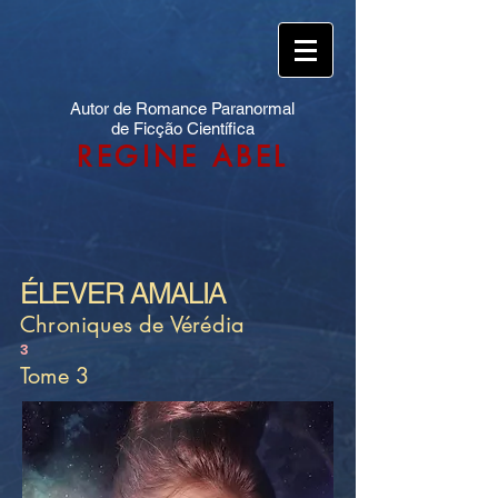
Autor de Romance Paranormal
de Ficção Científica
REGINE ABEL
ÉLEVER AMALIA
Chroniques de Vérédia
3
Tome 3