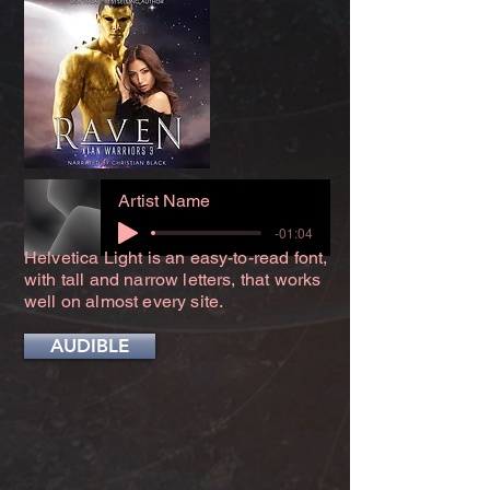
Artist Name
-01:04
Helvetica Light is an easy-to-read font,
with tall and narrow letters, that works
well on almost every site.
AUDIBLE