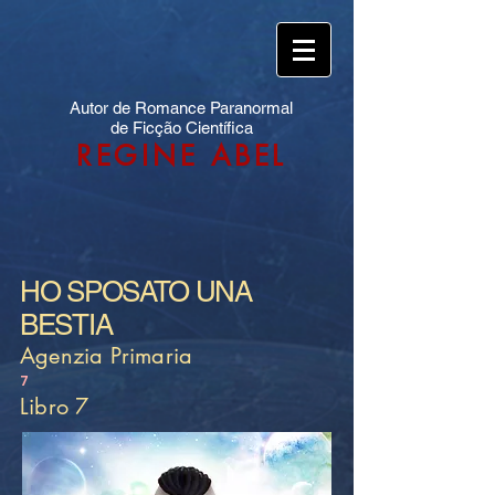
Autor de Romance Paranormal
de Ficção Científica
REGINE ABEL
HO SPOSATO UNA
BESTIA
Agenzia Primaria
7
Libro 7