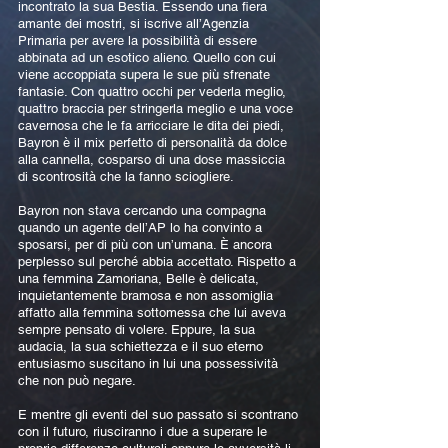
incontrato la sua Bestia. Essendo una fiera
amante dei mostri, si iscrive all’Agenzia
Primaria per avere la possibilità di essere
abbinata ad un esotico alieno. Quello con cui
viene accoppiata supera le sue più sfrenate
fantasie. Con quattro occhi per vederla meglio,
quattro braccia per stringerla meglio e una voce
cavernosa che le fa arricciare le dita dei piedi,
Bayron è il mix perfetto di personalità da dolce
alla cannella, cosparso di una dose massiccia
di scontrosità che la fanno sciogliere.
Bayron non stava cercando una compagna
quando un agente dell’AP lo ha convinto a
sposarsi, per di più con un’umana. È ancora
perplesso sul perché abbia accettato. Rispetto a
una femmina Zamoriana, Belle è delicata,
inquietantemente bramosa e non assomiglia
affatto alla femmina sottomessa che lui aveva
sempre pensato di volere. Eppure, la sua
audacia, la sua schiettezza e il suo eterno
entusiasmo suscitano in lui una possessività
che non può negare.
E mentre gli eventi del suo passato si scontrano
con il futuro, riusciranno i due a superare le