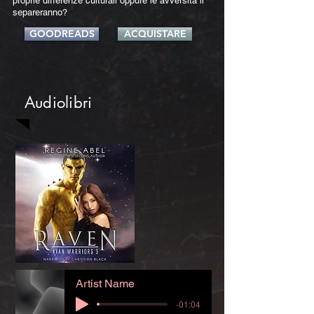
proprie differenze culturali oppure le avversità li
separeranno?
GOODREADS
ACQUISTARE
Audiolibri
Artist Name
-01:04