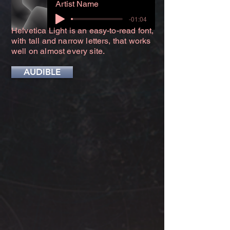
Artist Name
-01:04
Helvetica Light is an easy-to-read font,
with tall and narrow letters, that works
well on almost every site.
AUDIBLE