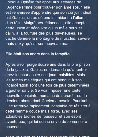
Lorsque Ophélia fait appel aux services de
l’Agence Prime pour trouver son âme sœur, elle
est renversée d’apprendre que son conjoint idéal
est Gaelec, un ex-détenu intimidant à l’allure
d’un félin. Malgré ses réticences, elle accepte
cette union et découvre qu’un mâle doux et
câlin, à la fourrure des plus duveteuses, se
cache derrière la montagne de muscles, sévère
mais sexy, qu’est son nouveau mari.
Elle était son ancre dans la tempête.
Après avoir purgé douze ans dans la pire prison
de la galaxie, Gaelec ne demande qu’à rentrer
chez lui pour couler des jours paisibles. Mais
les forces maléfiques qui ont conduit à son
incarcération sont une fois de plus déterminées
à gâcher sa vie. Se voir imposer une toute
nouvelle conjointe, humaine de surcroît, est la
dernière chose dont Gaelec a besoin. Pourtant,
il se retrouve rapidement incapable de résister à
cette femme douce mais forte, avec ses
adorables taches de rousseur et son esprit
aventureux, qui lui donne envie de ronronner à
nouveau.