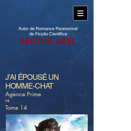
Autor de Romance Paranormal
de Ficção Científica
REGINE ABEL
J'AI ÉPOUSÉ UN
HOMME-CHAT
Agence Prime
14
Tome 14