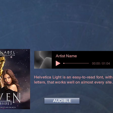
Artist Name
00:00 / 01:04
Helvetica Light is an easy-to-read font, with
letters, that works well on almost every site.
AUDIBLE