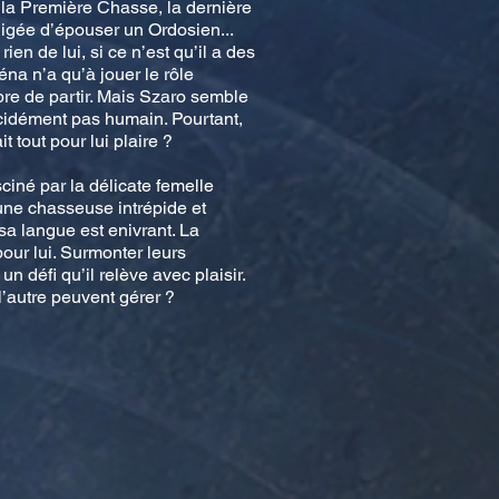
 la Première Chasse, la dernière
bligée d’épouser un Ordosien...
ien de lui, si ce n’est qu’il a des
éna n’a qu’à jouer le rôle
bre de partir. Mais Szaro semble
décidément pas humain. Pourtant,
t tout pour lui plaire ?
ciné par la délicate femelle
une chasseuse intrépide et
sa langue est enivrant. La
 pour lui. Surmonter leurs
un défi qu’il relève avec plaisir.
 l’autre peuvent gérer ?