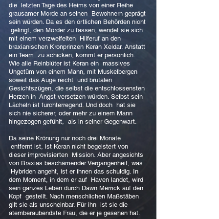
die letzten Tage des Heims von einer Reihe
grausamer Morde an seinen Bewohnern geprägt
sein würden. Da es den örtlichen Behörden nicht
gelingt, den Mörder zu fassen, wendet sie sich
mit einem verzweifelten Hilferuf an den
braxianischen Kronprinzen Keran Xeldar. Anstatt
ein Team zu schicken, kommt er persönlich.
Wie alle Reinblüter ist Keran ein massives
Ungetüm von einem Mann, mit Muskelbergen
soweit das Auge reicht und brutalen
Gesichtszügen, die selbst die entschlossensten
Herzen in Angst versetzen würden. Selbst sein
Lächeln ist furchterregend. Und doch hat sie
sich nie sicherer, oder mehr zu einem Mann
hingezogen gefühlt, als in seiner Gegenwart.
Da seine Krönung nur noch drei Monate
entfernt ist, ist Keran nicht begeistert von
dieser improvisierten Mission. Aber angesichts
von Braxias beschämender Vergangenheit, was
Hybriden angeht, ist er ihnen das schuldig. In
dem Moment, in dem er auf Haven landet, wird
sein ganzes Leben durch Dawn Merrick auf den
Kopf gestellt. Nach menschlichen Maßstäben
gilt sie als unscheinbar. Für ihn ist sie die
atemberaubendste Frau, die er je gesehen hat.