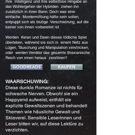
Ihre Intelligenz und ihre selbstlose Hingabe an
das Wohlergehen der Hybriden ziehen ihn
zusätzlich in ihren Bann. Doch was eine
einfache Mordermittlung hätte sein sollen,
entpuppt sich als blutige Verschwörung, auf die
keiner von ihnen vorbereitet ist.
Werden Keran und Dawn dieses tödliche Spiel
überleben, während sie sich in einem Netz aus
Lügen, Täuschung und Manipulation verstricken,
oder werden Verräter das gesamte Braxianische
Reich von innen heraus zerstören?
GOODREADS
KAUFEN
WAARSCHUWING:
Diese dunkle Romanze ist nichts für
schwache Nerven. Obwohl sie ein
Happyend aufweist, enthält sie
explizite Gewaltszenen und behandelt
Themen wie häusliche Gewalt und
Sklaverei. Sensible Leserinnen und
Leser bitten wir, auf diese Lektüre zu
verzichten.