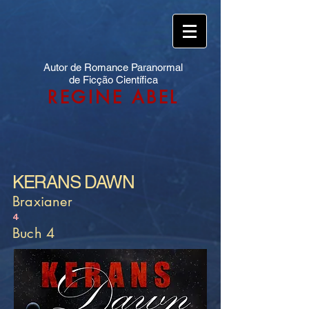
Autor de Romance Paranormal
de Ficção Científica
REGINE ABEL
KERANS DAWN
Braxianer
4
Buch 4