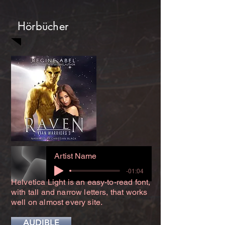
Hörbücher
Artist Name
-01:04
Helvetica Light is an easy-to-read font,
with tall and narrow letters, that works
well on almost every site.
AUDIBLE