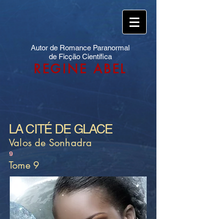
Autor de Romance Paranormal
de Ficção Científica
REGINE ABEL
LA CITÉ DE GLACE
Valos de Sonhadra
9
Tome 9