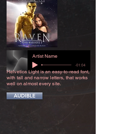
Artist Name
-01:04
Helvetica Light is an easy-to-read font,
with tall and narrow letters, that works
well on almost every site.
AUDIBLE