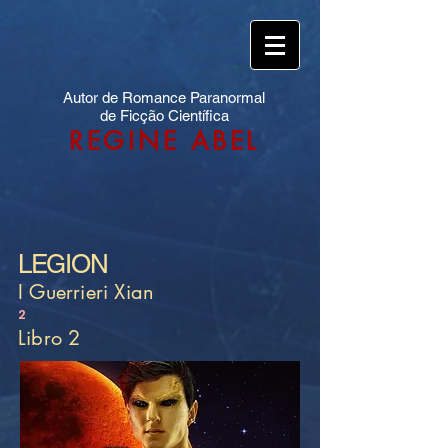
Autor de Romance Paranormal
de Ficção Científica
REGINE ABEL
LEGION
I Guerrieri Xian
2
Libro 2