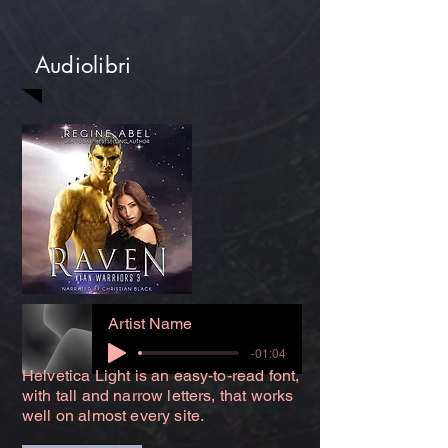
Audiolibri
Artist Name
-01:04
Helvetica Light is an easy-to-read font,
with tall and narrow letters, that works
well on almost every site.