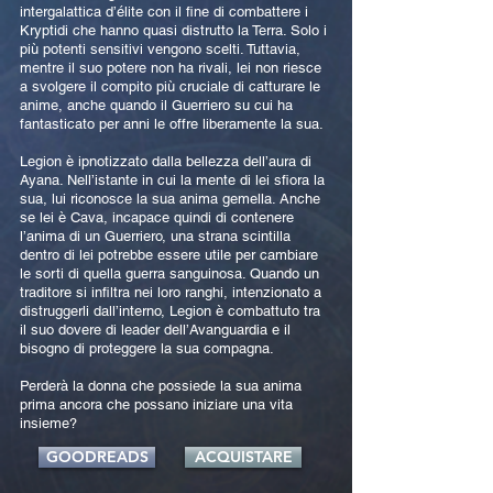
intergalattica d’élite con il fine di combattere i
Kryptidi che hanno quasi distrutto la Terra. Solo i
più potenti sensitivi vengono scelti. Tuttavia,
mentre il suo potere non ha rivali, lei non riesce
a svolgere il compito più cruciale di catturare le
anime, anche quando il Guerriero su cui ha
fantasticato per anni le offre liberamente la sua.
Legion è ipnotizzato dalla bellezza dell’aura di
Ayana. Nell’istante in cui la mente di lei sfiora la
sua, lui riconosce la sua anima gemella. Anche
se lei è Cava, incapace quindi di contenere
l’anima di un Guerriero, una strana scintilla
dentro di lei potrebbe essere utile per cambiare
le sorti di quella guerra sanguinosa. Quando un
traditore si infiltra nei loro ranghi, intenzionato a
distruggerli dall’interno, Legion è combattuto tra
il suo dovere di leader dell’Avanguardia e il
bisogno di proteggere la sua compagna.
Perderà la donna che possiede la sua anima
prima ancora che possano iniziare una vita
insieme?
GOODREADS
ACQUISTARE