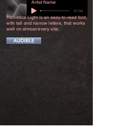
Artist Name
-01:04
Helvetica Light is an easy-to-read font,
with tall and narrow letters, that works
well on almost every site.
AUDIBLE