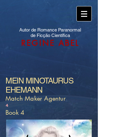
Autor de Romance Paranormal
de Ficção Científica
REGINE ABEL
MEIN MINOTAURUS
EHEMANN
Match Maker Agentur
4
Book 4