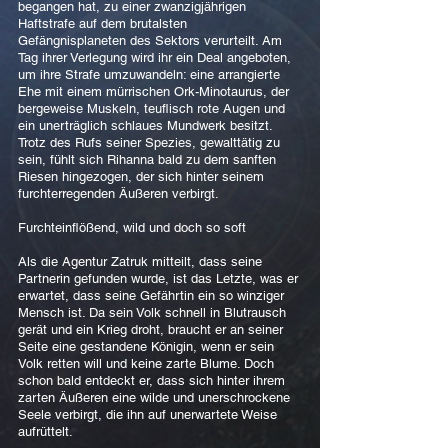
begangen hat, zu einer zwanzigjährigen
Haftstrafe auf dem brutalsten
Gefängnisplaneten des Sektors verurteilt. Am
Tag ihrer Verlegung wird ihr ein Deal angeboten,
um ihre Strafe umzuwandeln: eine arrangierte
Ehe mit einem mürrischen Ork-Minotaurus, der
bergeweise Muskeln, teuflisch rote Augen und
ein unerträglich schlaues Mundwerk besitzt.
Trotz des Rufs seiner Spezies, gewalttätig zu
sein, fühlt sich Rihanna bald zu dem sanften
Riesen hingezogen, der sich hinter seinem
furchterregenden Äußeren verbirgt.
Furchteinflößend, wild und doch so soft
Als die Agentur Zatruk mitteilt, dass seine
Partnerin gefunden wurde, ist das Letzte, was er
erwartet, dass seine Gefährtin ein so winziger
Mensch ist. Da sein Volk schnell in Blutrausch
gerät und ein Krieg droht, braucht er an seiner
Seite eine gestandene Königin, wenn er sein
Volk retten will und keine zarte Blume. Doch
schon bald entdeckt er, dass sich hinter ihrem
zarten Äußeren eine wilde und unerschrockene
Seele verbirgt, die ihn auf unerwartete Weise
aufrüttelt.