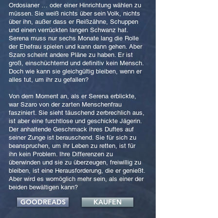
Ordosianer … oder einer Hinrichtung wählen zu
müssen. Sie weiß nichts über sein Volk, nichts
über ihn, außer dass er Reißzähne, Schuppen
und einen verrückten langen Schwanz hat.
Serena muss nur sechs Monate lang die Rolle
der Ehefrau spielen und kann dann gehen. Aber
Szaro scheint andere Pläne zu haben. Er ist
groß, einschüchternd und definitiv kein Mensch.
Doch wie kann sie gleichgültig bleiben, wenn er
alles tut, um ihr zu gefallen?
Von dem Moment an, als er Serena erblickte,
war Szaro von der zarten Menschenfrau
fasziniert. Sie sieht täuschend zerbrechlich aus,
ist aber eine furchtlose und geschickte Jägerin.
Der anhaltende Geschmack ihres Duftes auf
seiner Zunge ist berauschend. Sie für sich zu
beanspruchen, um ihr Leben zu retten, ist für
ihn kein Problem. Ihre Differenzen zu
überwinden und sie zu überzeugen, freiwillig zu
bleiben, ist eine Herausforderung, die er genießt.
Aber wird es womöglich mehr sein, als einer der
beiden bewältigen kann?
GOODREADS
KAUFEN