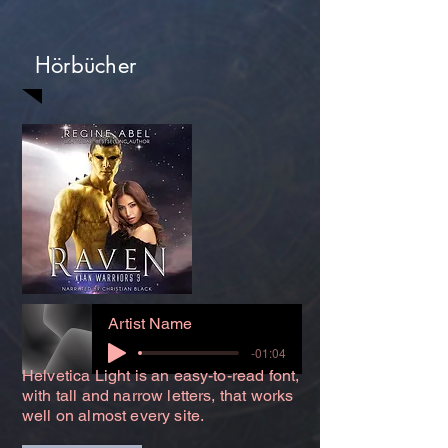
Hörbücher
Artist Name
-01:04
Helvetica Light is an easy-to-read font,
with tall and narrow letters, that works
well on almost every site.