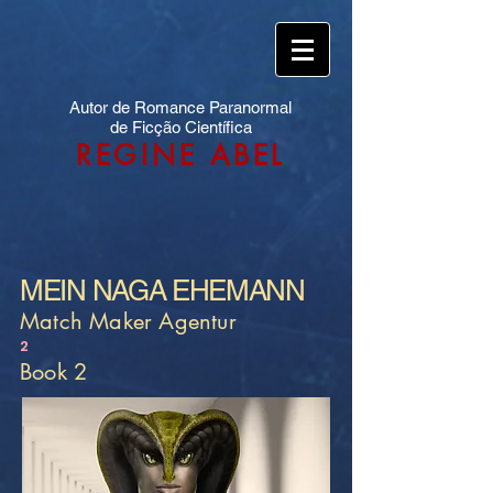
Autor de Romance Paranormal
de Ficção Científica
REGINE ABEL
MEIN NAGA EHEMANN
Match Maker Agentur
2
Book 2