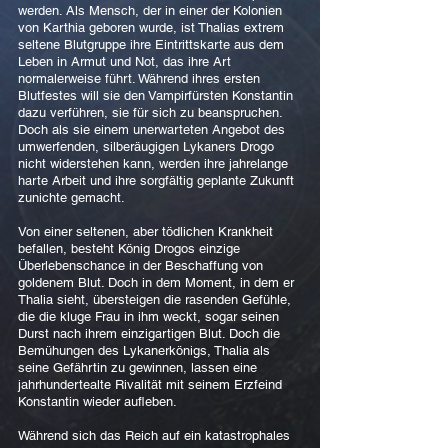
werden. Als Mensch, der in einer der Kolonien
von Karthia geboren wurde, ist Thalias extrem
seltene Blutgruppe ihre Eintrittskarte aus dem
Leben in Armut und Not, das ihre Art
normalerweise führt. Während ihres ersten
Blutfestes will sie den Vampirfürsten Konstantin
dazu verführen, sie für sich zu beanspruchen.
Doch als sie einem unerwarteten Angebot des
umwerfenden, silberäugigen Lykaners Drogo
nicht widerstehen kann, werden ihre jahrelange
harte Arbeit und ihre sorgfältig geplante Zukunft
zunichte gemacht.
Von einer seltenen, aber tödlichen Krankheit
befallen, besteht König Drogos einzige
Überlebenschance in der Beschaffung von
goldenem Blut. Doch in dem Moment, in dem er
Thalia sieht, übersteigen die rasenden Gefühle,
die die kluge Frau in ihm weckt, sogar seinen
Durst nach ihrem einzigartigen Blut. Doch die
Bemühungen des Lykanerkönigs, Thalia als
seine Gefährtin zu gewinnen, lassen eine
jahrhundertealte Rivalität mit seinem Erzfeind
Konstantin wieder aufleben.
Während sich das Reich auf ein katastrophales