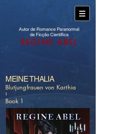
Autor de Romance Paranormal
de Ficção Científica
REGINE ABEL
MEINE THALIA
Blutjungfrauen von Karthia
1
Book 1