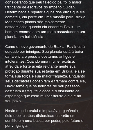
considerando que seu falecido pai foi o maior
traficante de escravos do Império Guldan.
Determinada a reparar alguns dos erros que ele
cometeu, ela parte em uma missão para Braxia.
Mas esses planos são rapidamente
descarrilados quando ela encontra Ravik; um
homem enorme com um rosto assustador e um
planeta em turbulência.
Como o novo governante de Braxia, Ravik está
cercado por inimigos. Seu planeta está à beira
da falência e preso a costumes antigos e
intolerantes. Quando uma mulher exótica,
atrevida e forte aceita relutantemente sua
proteção durante sua estadia em Braxia, ela se
torna sua força e sua maior fraqueza. Enquanto
seus detratores conspiram e tramam contra ele,
Ravik teme que os horrores de seu passado
destruam a frágil felicidade e o vislumbre de
esperança que essa mulher trouxe a ele e ao
seu povo.
Neste mundo brutal e implacável, ganância,
ódio e obsessões distorcidas entrarão em
conflito em uma busca por poder, pelo futuro e
por vingança.