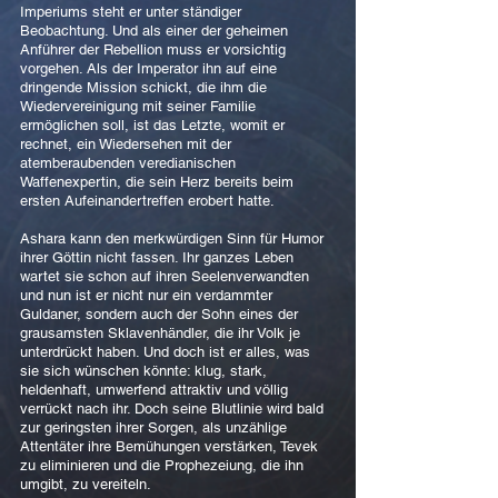
Imperiums steht er unter ständiger
Beobachtung. Und als einer der geheimen
Anführer der Rebellion muss er vorsichtig
vorgehen. Als der Imperator ihn auf eine
dringende Mission schickt, die ihm die
Wiedervereinigung mit seiner Familie
ermöglichen soll, ist das Letzte, womit er
rechnet, ein Wiedersehen mit der
atemberaubenden veredianischen
Waffenexpertin, die sein Herz bereits beim
ersten Aufeinandertreffen erobert hatte.
Ashara kann den merkwürdigen Sinn für Humor
ihrer Göttin nicht fassen. Ihr ganzes Leben
wartet sie schon auf ihren Seelenverwandten
und nun ist er nicht nur ein verdammter
Guldaner, sondern auch der Sohn eines der
grausamsten Sklavenhändler, die ihr Volk je
unterdrückt haben. Und doch ist er alles, was
sie sich wünschen könnte: klug, stark,
heldenhaft, umwerfend attraktiv und völlig
verrückt nach ihr. Doch seine Blutlinie wird bald
zur geringsten ihrer Sorgen, als unzählige
Attentäter ihre Bemühungen verstärken, Tevek
zu eliminieren und die Prophezeiung, die ihn
umgibt, zu vereiteln.