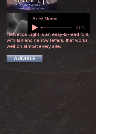
Artist Name
-01:04
Helvetica Light is an easy-to-read font,
with tall and narrow letters, that works
well on almost every site.
AUDIBLE