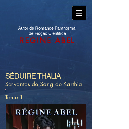
Autor de Romance Paranormal
de Ficção Científica
REGINE ABEL
SÉDUIRE THALIA
Servantes de Sang de Karthia
1
Tome 1