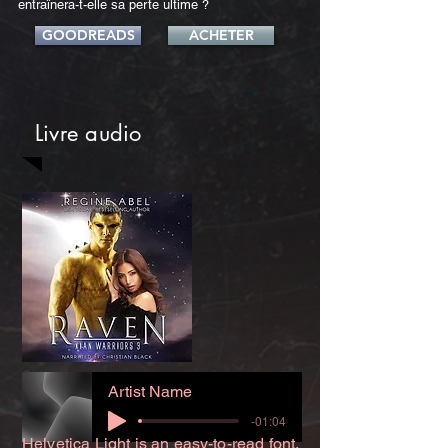
entraînera-t-elle sa perte ultime ?
GOODREADS
ACHETER
Livre audio
Artist Name
-01:04
Helvetica Light is an easy-to-read font,