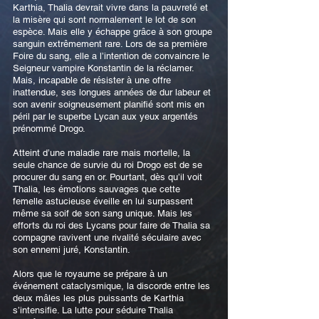
Karthia, Thalia devrait vivre dans la pauvreté et
la misère qui sont normalement le lot de son
espèce. Mais elle y échappe grâce à son groupe
sanguin extrêmement rare. Lors de sa première
Foire du sang, elle a l’intention de convaincre le
Seigneur vampire Konstantin de la réclamer.
Mais, incapable de résister à une offre
inattendue, ses longues années de dur labeur et
son avenir soigneusement planifié sont mis en
péril par le superbe Lycan aux yeux argentés
prénommé Drogo.
Atteint d’une maladie rare mais mortelle, la
seule chance de survie du roi Drogo est de se
procurer du sang en or. Pourtant, dès qu’il voit
Thalia, les émotions sauvages que cette
femelle astucieuse éveille en lui surpassent
même sa soif de son sang unique. Mais les
efforts du roi des Lycans pour faire de Thalia sa
compagne ravivent une rivalité séculaire avec
son ennemi juré, Konstantin.
Alors que le royaume se prépare à un
événement cataclysmique, la discorde entre les
deux mâles les plus puissants de Karthia
s’intensifie. La lutte pour séduire Thalia