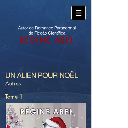
Autor de Romance Paranormal
de Ficção Científica
REGINE ABEL
UN ALIEN POUR NOËL
Autres
1
Tome 1