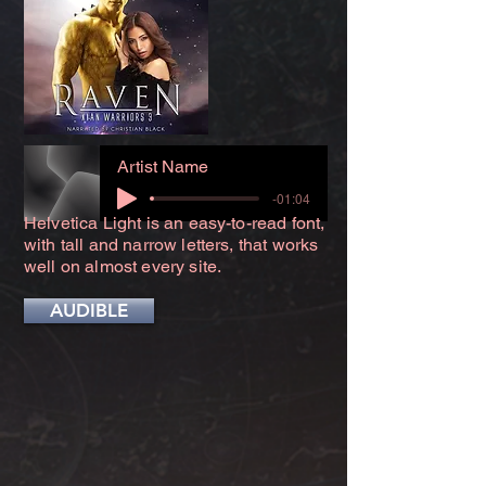
Artist Name
-01:04
Helvetica Light is an easy-to-read font,
with tall and narrow letters, that works
well on almost every site.
AUDIBLE