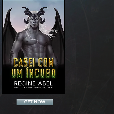
Add a Title
GET NOW