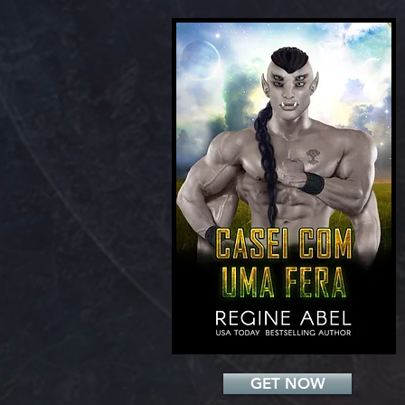
Add a Title
GET NOW