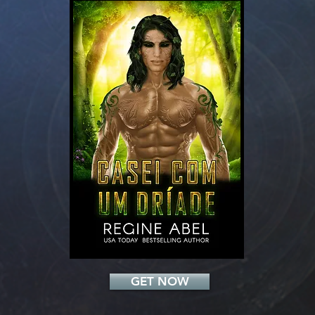
Add a Title
GET NOW