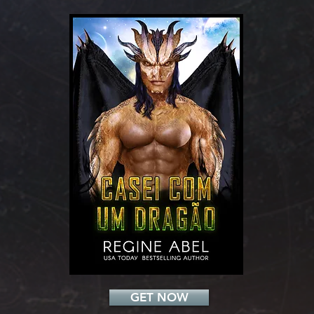
Add a Title
GET NOW