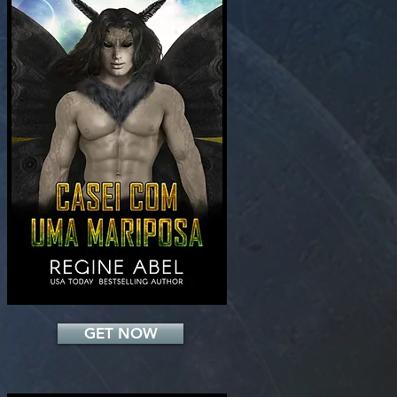
Add a Title
GET NOW