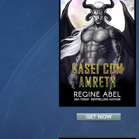
Add a Title
GET NOW