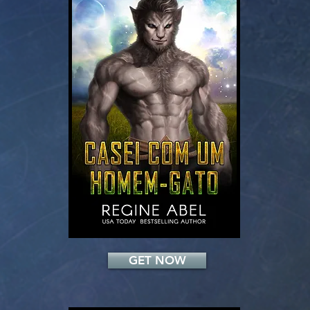
Add a Title
GET NOW