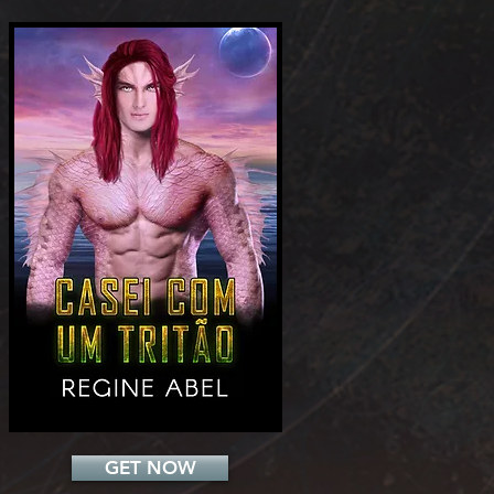
Add a Title
GET NOW