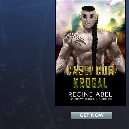
Add a Title
GET NOW