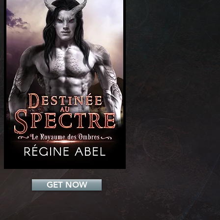
Add a Title
GET NOW