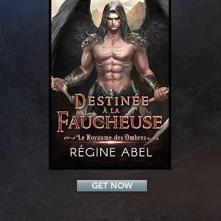
Add a Title
GET NOW