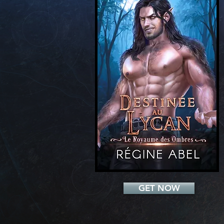
Add a Title
GET NOW