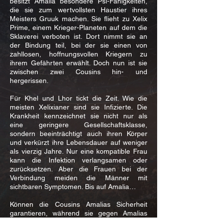
besitzt Amalia besondere Psi-Fähigkeiten,
die sie zum wertvollsten Haustier ihres
Meisters Gruuk machen. Sie flieht zu Xelix
Prime, einem Krieger-Planeten auf dem die
Sklaverei verboten ist. Dort nimmt sie an
der Bindung teil, bei der sie einen von
zahllosen, hoffnungsvollen Kriegern zu
ihrem Gefährten erwählt. Doch nun ist sie
zwischen zwei Cousins hin- und
hergerissen.
Für Khel und Lhor tickt die Zeit. Wie die
meisten Xelixianer sind sie Infizierte. Die
Krankheit kennzeichnet sie nicht nur als
eine geringere Gesellschaftsklasse,
sondern beeinträchtigt auch ihren Körper
und verkürzt ihre Lebensdauer auf weniger
als vierzig Jahre. Nur eine kompatible Frau
kann die Infektion verlangsamen oder
zurücksetzen. Aber die Frauen bei der
Verbindung meiden die Männer mit
sichtbaren Symptomen. Bis auf Amalia…
Können die Cousins Amalias Sicherheit
garantieren, während sie gegen Amalias