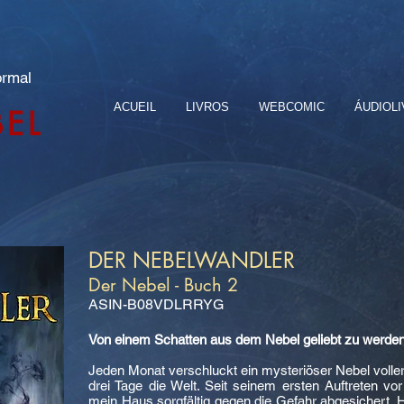
ormal
ACUEIL
LIVROS
WEBCOMIC
ÁUDIOL
BEL
DER NEBELWANDLER
Der Nebel - Buch 2
ASIN-B08VDLRRYG
Von einem Schatten aus dem Nebel geliebt zu werden
Jeden Monat verschluckt ein mysteriöser Nebel volle
drei Tage die Welt. Seit seinem ersten Auftreten v
mein Haus sorgfältig gegen die Gefahr abgesichert. H