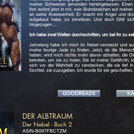
meiner Schwester jemanden hereingelassen. Einen 
ihm wohnt jetzt in mir, sein Brandzeichen auf meiner
an seine Anwesenheit. Er macht mir Angst und dro
aufgebaut habe, zu zerstören. Und doch fühlt sic
hingezogen ...
Ich habe zwei Welten durchschritten, um bei ihr zu sei
Jahrelang habe ich mich im Nebel versteckt und auf
meine feurige Jade zu finden. Jetzt, da die Mensc
haben, wird mich nichts mehr davon abhalten, die D
betreten, um sie zu holen. Sie ist meine Gefährtin. I
sich vor der Wahrheit zu verstecken, die sie tief i
fürchtet, sie zuzugeben. Ich wurde für sie geschaffen.
GOODREADS
K
DER ALBTRAUM
Der Nebel - Buch 2
ASIN-B097FBCTZM