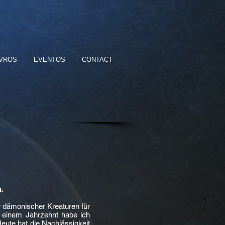
IVROS
EVENTOS
CONTACT
.
r dämonischer Kreaturen für
or einem Jahrzehnt habe ich
eute hat die Nachlässigkeit