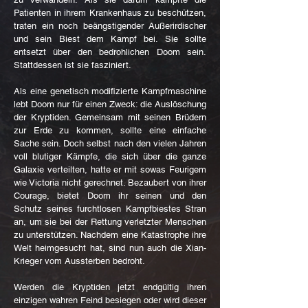
Patienten in ihrem Krankenhaus zu beschützen,
traten ein noch beängstigender Außerirdischer
und sein Biest dem Kampf bei. Sie sollte
entsetzt über den bedrohlichen Doom sein.
Stattdessen ist sie fasziniert.
Als eine genetisch modifizierte Kampfmaschine
lebt Doom nur für einen Zweck: die Auslöschung
der Kryptiden. Gemeinsam mit seinen Brüdern
zur Erde zu kommen, sollte eine einfache
Sache sein. Doch selbst nach den vielen Jahren
voll blutiger Kämpfe, die sich über die ganze
Galaxie verteilten, hatte er mit sowas Feurigem
wie Victoria nicht gerechnet. Bezaubert von ihrer
Courage, bietet Doom ihr seinen und den
Schutz seines furchtlosen Kampfbiestes Stran
an, um sie bei der Rettung verletzter Menschen
zu unterstützen. Nachdem eine Katastrophe ihre
Welt heimgesucht hat, sind nun auch die Xian-
Krieger vom Aussterben bedroht.
Werden die Kryptiden jetzt endgültig ihren
einzigen wahren Feind besiegen oder wird dieser