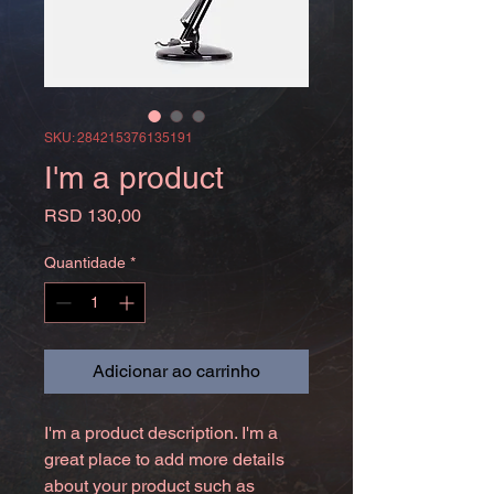
SKU: 284215376135191
I'm a product
Preço
RSD 130,00
Quantidade
*
Adicionar ao carrinho
I'm a product description. I'm a 
great place to add more details 
about your product such as 