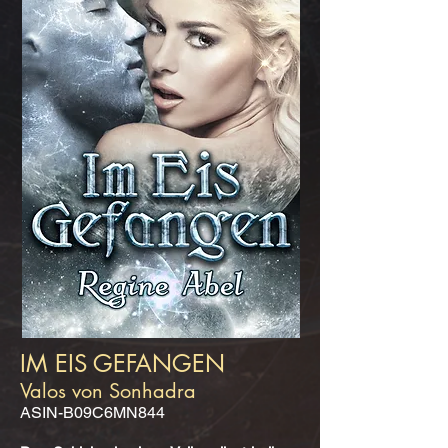
IM EIS GEFANGEN
Valos von Sonhadra
ASIN-B09C6MN844