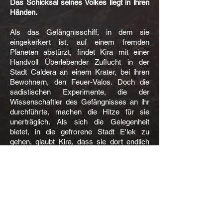
Das Schicksal seines Volkes liegt in ihren
Händen.
Als das Gefängnisschiff, in dem sie
eingekerkert ist, auf einem fremden
Planeten abstürzt, findet Kira mit einer
Handvoll Überlebender Zuflucht in der
Stadt Caldera an einem Krater, bei ihren
Bewohnern, den Feuer-Valos. Doch die
sadistischen Experimente, die der
Wissenschaftler des Gefängnisses an ihr
durchführte, machen die Hitze für sie
unerträglich. Als sich die Gelegenheit
bietet, in die gefrorene Stadt E'lek zu
gehen, glaubt Kira, dass sie dort endlich
Frieden finden wird. Doch ihre erste
Begegnung mit den nördlichen Valos
verläuft nicht wie geplant.
Duke ist verwirrt von der seltsamen
Menschenfrau. Wie er ist sie kalt,
geschaffen für die eisigen Länder des
nördlichen Valos. Ihre Ähnlichkeit mit den