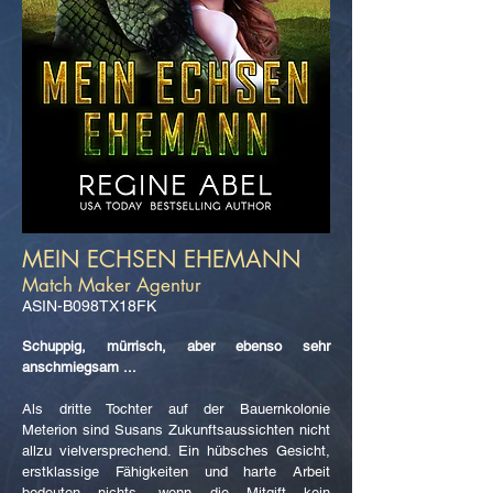
MEIN ECHSEN EHEMANN
Match Maker Agentur
ASIN-B098TX18FK
Schuppig, mürrisch, aber ebenso sehr
anschmiegsam ...
Als dritte Tochter auf der Bauernkolonie
Meterion sind Susans Zukunftsaussichten nicht
allzu vielversprechend. Ein hübsches Gesicht,
erstklassige Fähigkeiten und harte Arbeit
bedeuten nichts, wenn die Mitgift kein