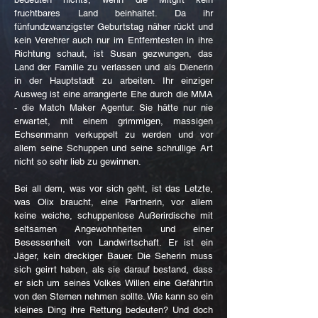
fruchtbares Land beinhaltet. Da ihr
fünfundzwanzigster Geburtstag näher rückt und
kein Verehrer auch nur im Entferntesten in ihre
Richtung schaut, ist Susan gezwungen, das
Land der Familie zu verlassen und als Dienerin
in der Hauptstadt zu arbeiten. Ihr einziger
Ausweg ist eine arrangierte Ehe durch die MMA
- die Match Maker Agentur. Sie hätte nur nie
erwartet, mit einem grimmigen, massigen
Echsenmann verkuppelt zu werden und vor
allem seine Schuppen und seine schrullige Art
nicht so sehr lieb zu gewinnen.
Bei all dem, was vor sich geht, ist das Letzte,
was Olix braucht, eine Partnerin, vor allem
keine weiche, schuppenlose Außerirdische mit
seltsamen Angewohnheiten und einer
Besessenheit von Landwirtschaft. Er ist ein
Jäger, kein dreckiger Bauer. Die Seherin muss
sich geirrt haben, als sie darauf bestand, dass
er sich um seines Volkes Willen eine Gefährtin
von den Sternen nehmen sollte. Wie kann so ein
kleines Ding ihre Rettung bedeuten? Und doch