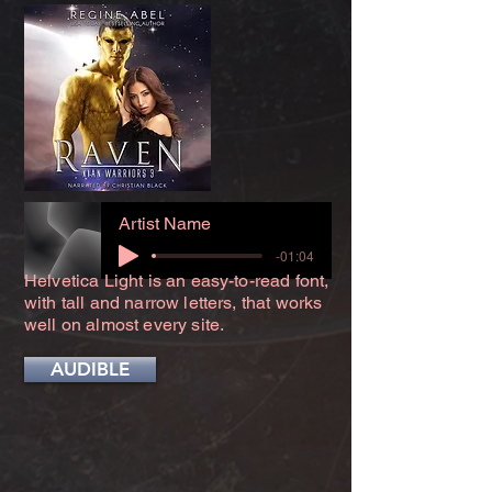
Artist Name
-01:04
Helvetica Light is an easy-to-read font,
with tall and narrow letters, that works
well on almost every site.
AUDIBLE