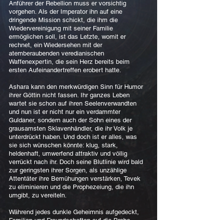
Anführer der Rebellion muss er vorsichtig
vorgehen. Als der Imperator ihn auf eine
dringende Mission schickt, die ihm die
Wiedervereinigung mit seiner Familie
ermöglichen soll, ist das Letzte, womit er
rechnet, ein Wiedersehen mit der
atemberaubenden veredianischen
Waffenexpertin, die sein Herz bereits beim
ersten Aufeinandertreffen erobert hatte.
Ashara kann den merkwürdigen Sinn für Humor
ihrer Göttin nicht fassen. Ihr ganzes Leben
wartet sie schon auf ihren Seelenverwandten
und nun ist er nicht nur ein verdammter
Guldaner, sondern auch der Sohn eines der
grausamsten Sklavenhändler, die ihr Volk je
unterdrückt haben. Und doch ist er alles, was
sie sich wünschen könnte: klug, stark,
heldenhaft, umwerfend attraktiv und völlig
verrückt nach ihr. Doch seine Blutlinie wird bald
zur geringsten ihrer Sorgen, als unzählige
Attentäter ihre Bemühungen verstärken, Tevek
zu eliminieren und die Prophezeiung, die ihn
umgibt, zu vereiteln.
Während jedes dunkle Geheimnis aufgedeckt,