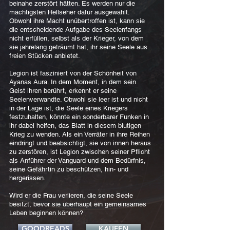
beinahe zerstört hätten. Es werden nur die
mächtigsten Hellseher dafür ausgewählt.
Obwohl ihre Macht unübertroffen ist, kann sie
die entscheidende Aufgabe des Seelenfangs
nicht erfüllen, selbst als der Krieger, von dem
sie jahrelang geträumt hat, ihr seine Seele aus
freien Stücken anbietet.
Legion ist fasziniert von der Schönheit von
Ayanas Aura. In dem Moment, in dem sein
Geist ihren berührt, erkennt er seine
Seelenverwandte. Obwohl sie leer ist und nicht
in der Lage ist, die Seele eines Kriegers
festzuhalten, könnte ein sonderbarer Funken in
ihr dabei helfen, das Blatt in diesem blutigen
Krieg zu wenden. Als ein Verräter in ihre Reihen
eindringt und beabsichtigt, sie von innen heraus
zu zerstören, ist Legion zwischen seiner Pflicht
als Anführer der Vanguard und dem Bedürfnis,
seine Gefährtin zu beschützen, hin- und
hergerissen.
Wird er die Frau verlieren, die seine Seele
besitzt, bevor sie überhaupt ein gemeinsames
Leben beginnen können?
GOODREADS
KAUFEN