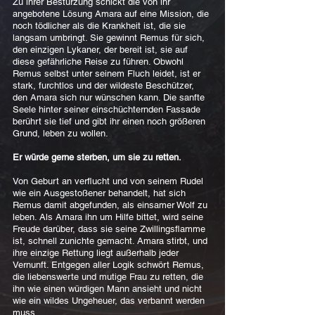
Zu ihrer Bestürzung schickt die von ihr
angebotene Lösung Amara auf eine Mission, die
noch tödlicher als die Krankheit ist, die sie
langsam umbringt. Sie gewinnt Remus für sich,
den einzigen Lykaner, der bereit ist, sie auf
diese gefährliche Reise zu führen. Obwohl
Remus selbst unter seinem Fluch leidet, ist er
stark, furchtlos und der wildeste Beschützer,
den Amara sich nur wünschen kann. Die sanfte
Seele hinter seiner einschüchternden Fassade
berührt sie tief und gibt ihr einen noch größeren
Grund, leben zu wollen.
Er würde gerne sterben, um sie zu retten.
Von Geburt an verflucht und von seinem Rudel
wie ein Ausgestoßener behandelt, hat sich
Remus damit abgefunden, als einsamer Wolf zu
leben. Als Amara ihn um Hilfe bittet, wird seine
Freude darüber, dass sie seine Zwillingsflamme
ist, schnell zunichte gemacht. Amara stirbt, und
ihre einzige Rettung liegt außerhalb jeder
Vernunft. Entgegen aller Logik schwört Remus,
die liebenswerte und mutige Frau zu retten, die
ihn wie einen würdigen Mann ansieht und nicht
wie ein wildes Ungeheuer, das verbannt werden
muss.