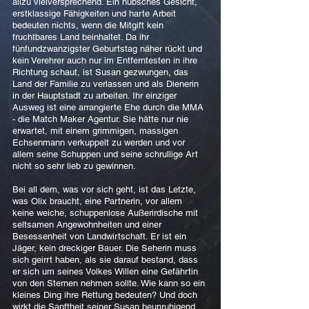
allzu vielversprechend. Ein hübsches Gesicht,
erstklassige Fähigkeiten und harte Arbeit
bedeuten nichts, wenn die Mitgift kein
fruchtbares Land beinhaltet. Da ihr
fünfundzwanzigster Geburtstag näher rückt und
kein Verehrer auch nur im Entferntesten in ihre
Richtung schaut, ist Susan gezwungen, das
Land der Familie zu verlassen und als Dienerin
in der Hauptstadt zu arbeiten. Ihr einziger
Ausweg ist eine arrangierte Ehe durch die MMA
- die Match Maker Agentur. Sie hätte nur nie
erwartet, mit einem grimmigen, massigen
Echsenmann verkuppelt zu werden und vor
allem seine Schuppen und seine schrullige Art
nicht so sehr lieb zu gewinnen.
Bei all dem, was vor sich geht, ist das Letzte,
was Olix braucht, eine Partnerin, vor allem
keine weiche, schuppenlose Außerirdische mit
seltsamen Angewohnheiten und einer
Besessenheit von Landwirtschaft. Er ist ein
Jäger, kein dreckiger Bauer. Die Seherin muss
sich geirrt haben, als sie darauf bestand, dass
er sich um seines Volkes Willen eine Gefährtin
von den Sternen nehmen sollte. Wie kann so ein
kleines Ding ihre Rettung bedeuten? Und doch
wirkt die Sanftheit seiner Susan beunruhigend