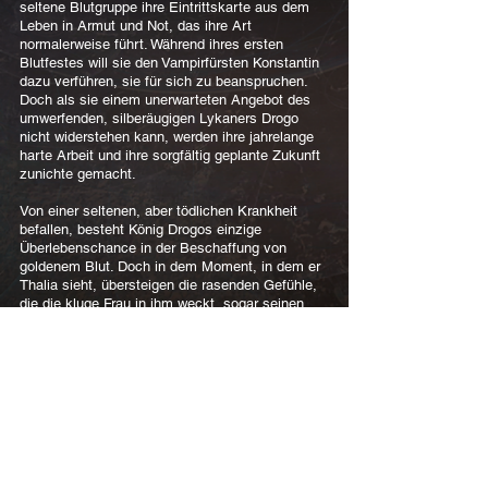
seltene Blutgruppe ihre Eintrittskarte aus dem
Leben in Armut und Not, das ihre Art
normalerweise führt. Während ihres ersten
Blutfestes will sie den Vampirfürsten Konstantin
dazu verführen, sie für sich zu beanspruchen.
Doch als sie einem unerwarteten Angebot des
umwerfenden, silberäugigen Lykaners Drogo
nicht widerstehen kann, werden ihre jahrelange
harte Arbeit und ihre sorgfältig geplante Zukunft
zunichte gemacht.
Von einer seltenen, aber tödlichen Krankheit
befallen, besteht König Drogos einzige
Überlebenschance in der Beschaffung von
goldenem Blut. Doch in dem Moment, in dem er
Thalia sieht, übersteigen die rasenden Gefühle,
die die kluge Frau in ihm weckt, sogar seinen
Durst nach ihrem einzigartigen Blut. Doch die
Bemühungen des Lykanerkönigs, Thalia als
seine Gefährtin zu gewinnen, lassen eine
jahrhundertealte Rivalität mit seinem Erzfeind
Konstantin wieder aufleben.
Während sich das Reich auf ein katastrophales
Ereignis vorbereitet, eskaliert der Kampf
zwischen den beiden mächtigsten Männern