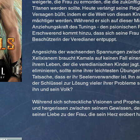
weigerte, die Frau zu ermorden, die die zukünfti
Titanen werden sollte. Heute verlangt seine Regi
Versagen büßt, indem er die Welt von diesen Kind
mächtiger werden. Während er sich auf dieser Mis
Anziehungskraft des Tunings - den psionischen R
Erschwerend kommt hinzu, dass sich seine Frau a
Beschützerin der Veredianer entpuppt.
Angesichts der wachsenden Spannungen zwisch
Xelixianern braucht Kamala auf keinen Fall eine
ihrem Leben, der die veredianischen Kinder jagt.
eliminieren, sollte eine ihrer leichtesten Übungen
Tatsache, dass er ihr Seelenverwandter ist. Ihn a
der Schlüssel zur Lösung vieler ihrer Probleme s
ihn und sein Volk?
Während sich schreckliche Visionen und Prophez
und hergerissen zwischen seinem Gewissen, der
seiner Liebe zu der Frau, die sein Herz erobert h