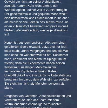
Obwohl sie nicht an seiner Aufrichtigkeit
zweifelt, kommt Kate nicht umhin, den
Wahrheitsgehalt seiner Worte zu hinterfragen.
Der geheimnisvolle und gequälte Mann weckt
eine unwiderstehliche Leidenschaft in ihr, aber
als medizinische Leiterin des Teams muss sie
einen kühlen Kopf bewahren und professionell
bleiben. Wer weiß schon, was er jetzt wirklich
ist?
Xenon ist aus dem endlosen Albtraum einer
gefolterten Seele erwacht. Jetzt stellt er fest,
dass sechs Jahre vergangen sind und die Welt
sich ohne ihn weiterentwickelt hat. Schlimmer
noch, er erkennt den Mann im Spiegel kaum
wieder, denn die Experimente haben seinen
Körper mit unzähligen Merkmalen der
verhassten Kryptiden entweiht. Kates
Unerbittlichkeit und ihre zärtliche Unterstützung
bewahren ihn davor, dem Wahnsinn zu verfallen.
Sie sieht ihn nicht als Monster, sondern als
Mann.
Umgeben von Gefahren, Abscheulichkeiten und
Verrätern muss sich das Team mit dem
Vertrauensbruch ehemaliger Verbündeter