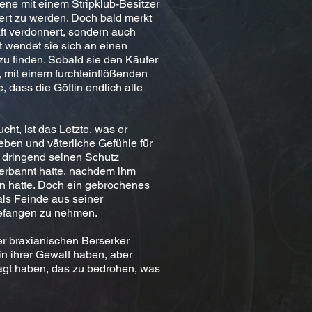
ene mit einem Stripklub-Besitzer
ert zu werden. Doch bald merkt
aft verdonnert, sondern auch
t wendet sie sich an einen
zu finden. Sobald sie den Käufer
, mit einem furchteinflößenden
 dass die Göttin endlich alle
ucht, ist das Letzte, was er
ieben und väterliche Gefühle für
e dringend seinen Schutz
verbannt hatte, nachdem ihm
en hatte. Doch ein gebrochenes
als Feinde aus seiner
gefangen zu nehmen.
er braxianischen Berserker
in ihrer Gewalt haben, aber
wagt haben, das zu bedrohen, was