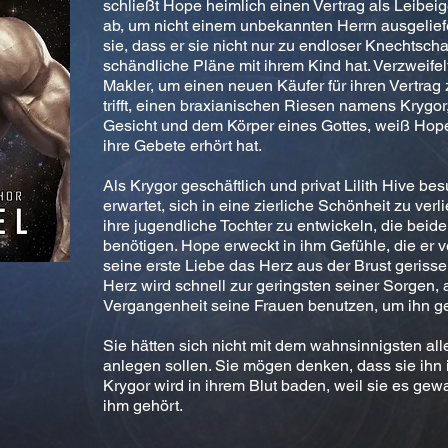
schließt Hope heimlich einen Vertrag als Leibeig
ab, um nicht einem unbekannten Herrn ausgelief
sie, dass er sie nicht nur zu endloser Knechtsch
schändliche Pläne mit ihrem Kind hat. Verzweifel
Makler, um einen neuen Käufer für ihren Vertrag 
trifft, einen braxianischen Riesen namens Krygor
Gesicht und dem Körper eines Gottes, weiß Hope,
ihre Gebete erhört hat.
Als Krygor geschäftlich und privat Lilith Hive bes
erwartet, sich in eine zierliche Schönheit zu verl
ihre jugendliche Tochter zu entwickeln, die beid
benötigen. Hope erweckt in ihm Gefühle, die er 
seine erste Liebe das Herz aus der Brust geriss
Herz wird schnell zur geringsten seiner Sorgen, 
Vergangenheit seine Frauen benutzen, um ihn 
Sie hätten sich nicht mit dem wahnsinnigsten all
anlegen sollen. Sie mögen denken, dass sie ihn 
Krygor wird in ihrem Blut baden, weil sie es ge
ihm gehört.