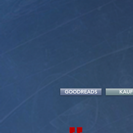
GOODREADS
KAU