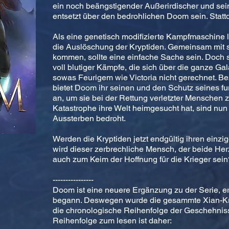
ein noch beängstigender Außerirdischer und sein
entsetzt über den bedrohlichen Doom sein. Stattde
Als eine genetisch modifizierte Kampfmaschine 
die Auslöschung der Kryptiden. Gemeinsam mit 
kommen, sollte eine einfache Sache sein. Doch 
voll blutiger Kämpfe, die sich über die ganze Gala
sowas Feurigem wie Victoria nicht gerechnet. Be
bietet Doom ihr seinen und den Schutz seines f
an, um sie bei der Rettung verletzter Menschen 
Katastrophe ihre Welt heimgesucht hat, sind nun
Aussterben bedroht.
Werden die Kryptiden jetzt endgültig ihren einz
wird dieser zerbrechliche Mensch, der beide He
auch zum Keim der Hoffnung für die Krieger sein
----------------
Doom ist eine neuere Ergänzung zu der Serie, er
begann. Deswegen wurde die gesammte Xian-Kr
die chronologische Reihenfolge der Geschehnisse 
Reihenfolge zum lesen ist daher: