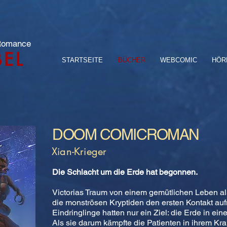
 Romance
BEL
STARTSEITE
BÜCHER
WEBCOMIC
HÖR
DOOM COMICROMAN
Xian-Krieger
Die Schlacht um die Erde hat begonnen.
Victorias Traum von einem gemütlichen Leben als 
die monströsen Kryptiden den ersten Kontakt au
Eindringlinge hatten nur ein Ziel: die Erde in e
Als sie darum kämpfte die Patienten in ihrem Kr